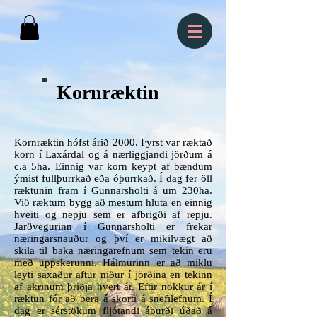
Kornræktin
Kornræktin hófst árið 2000. Fyrst var ræktað
korn í Laxárdal og á nærliggjandi jörðum á
c.a 5ha. Einnig var korn keypt af bændum
ýmist fullþurrkað eða óþurrkað. Í dag fer öll
ræktunin fram í Gunnarsholti á um 230ha.
Við ræktum bygg að mestum hluta en einnig
hveiti og nepju sem er afbrigði af repju.
Jarðvegurinn í Gunnarsholti er frekar
næringarsnauður og því er mikilvægt að
skila til baka næringarefnum sem tekin eru
með uppskerunni. Hálmurinn er að miklu
leyti saxaður aftur niður í jörðina en tekinn
af akrinum þriðja hvert ár. Eftir nokkur ár í
ræktun fór að bera á skorti á snefilefnum. Í
dag er sérstökum fljótandi áburði úðað á