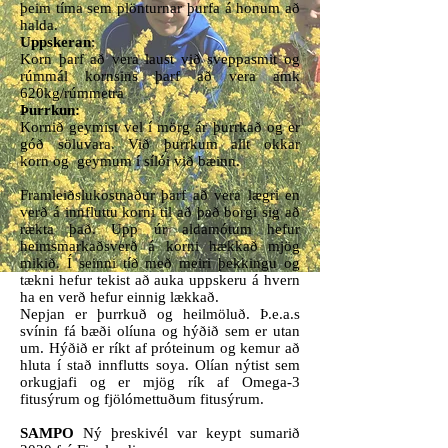
þeim tíma sem plönturnar þurfa á honum að
halda.
Uppskeran
:
Korn þarf að vera laust við sveppasmit og
rúmmál kornsins þarf að vera amk
620kg/rúmmetra
Þurrkun:
Kornið geymist vel í mörg ár þurrkað og er
góð söluvara. Við þurrkum allt okkar
korn og geymum í sílói við bæinn.
Framleiðslukostnaður þarf að vera lægri en
verð á innfluttu korni til að það borgi sig að
rækta það. Upp úr aldamótum hefur
heimsmarkaðsverð á korni hækkað mjög
mikið. Í seinni tíð með meiri þekkingu og
tækni hefur tekist að auka uppskeru á hvern
ha en verð hefur einnig lækkað.
Nepjan er þurrkuð og heilmöluð. Þ.e.a.s
svínin fá bæði olíuna og hýðið sem er utan
um. Hýðið er ríkt af próteinum og kemur að
hluta í stað innflutts soya. Olían nýtist sem
orkugjafi og er mjög rík af Omega-3
fitusýrum og fjölómettuðum fitusýrum.
SAMPO
Ný þreskivél var keypt sumarið