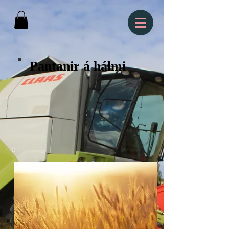
Pantanir á hálmi